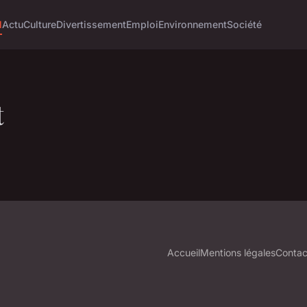
l
Actu
Culture
Divertissement
Emploi
Environnement
Société
t
Accueil
Mentions légales
Contac