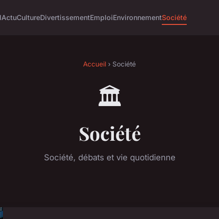
l
Actu
Culture
Divertissement
Emploi
Environnement
Société
Accueil
› Société
🏛️
Société
Société, débats et vie quotidienne