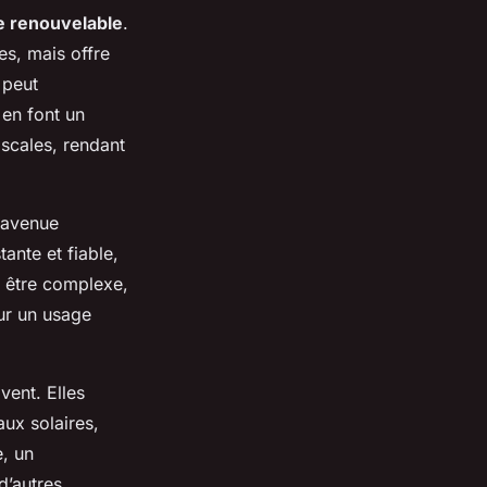
e renouvelable
.
es, mais offre
 peut
 en font un
iscales, rendant
 avenue
tante et fiable,
e être complexe,
our un usage
vent. Elles
aux solaires,
e, un
d’autres