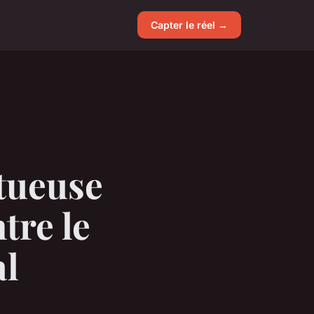
Capter le réel →
tueuse
tre le
al