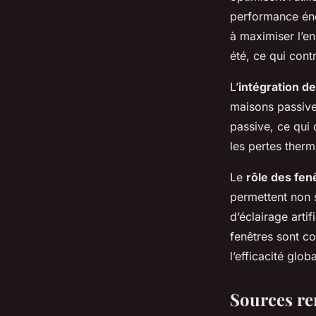
performance éne
à maximiser l’en
été, ce qui con
L’
intégration de 
maisons passives
passive, ce qui
les pertes therm
Le
rôle des fen
permettent non s
d’éclairage arti
fenêtres sont co
l’efficacité glo
Sources re