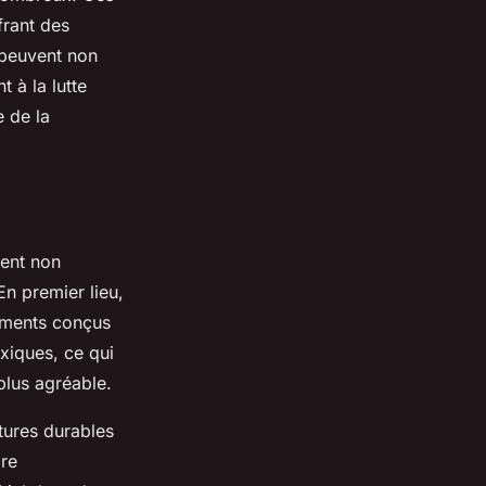
frant des
 peuvent non
 à la lutte
e de la
ent non
n premier lieu,
iments conçus
oxiques, ce qui
plus agréable.
ctures durables
ire