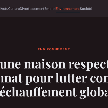
l
Actu
Culture
Divertissement
Emploi
Environnement
Société
ENVIRONNEMENT
 une maison respec
imat pour lutter con
échauffement glob