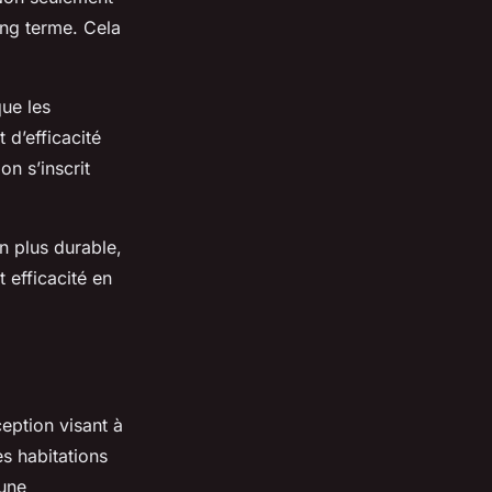
ong terme. Cela
ue les
 d’efficacité
on s’inscrit
n plus durable,
 efficacité en
eption visant à
es habitations
 une