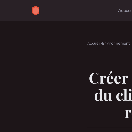
Accuei
Accueil
›
Environnement
Créer
du cl
r