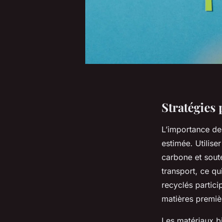
Stratégies
L’importance d
estimée. Utilise
carbone et sout
transport, ce qu
recyclés partici
matières premiè
Les matériaux b