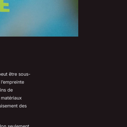
eut être sous-
 l’empreinte
ins de
s matériaux
épuisement des
 Non seulement