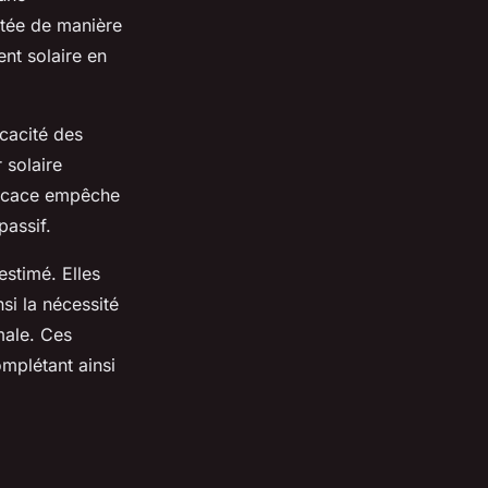
ntée de manière
ent solaire en
icacité des
 solaire
fficace empêche
passif.
estimé. Elles
si la nécessité
male. Ces
omplétant ainsi