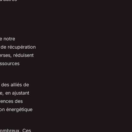
e notre
 de récupération
erses, réduisent
essources
 des alliés de
, en ajustant
rences des
ion énergétique
 nombreux. Ces